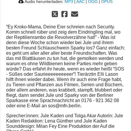
Audio herunterladen:
MP3
|
AAC
|
OGG
|
OPUS
“Ey Kroko-Mama, Deine Eier schreien nach Security.
Komm schnell rüber und zeig dem Eindringling mal, wo
der Reptilienrambo die Revolverzähne hat!” - Was ist
denn diese Woche schon wieder bei Jule und ihrem
besten Freund Schlauschwein Sparky los? Ganz einfach:
es geht um aller aller aller beste Freundschaften. Was
das mit Blattläusen zu tun hat, die gemolken werden und
warum es ohne Wildbienen keine Parties mehr geben
würde? Das erfahrt ihr heute, wenn es wieder heißt “SOS
- Süßes oder Saurieeeeeeeeeer”! Tierärztin Elli Lason
hilft ihnen wieder dabei. Wenn ihr auch eine Frage habt,
zu Tieren und Pflanzen aus Filmen, Serien und Büchern,
oder allem anderen, was krabbelt, stampft, blubbert oder
fliegt, dann sendet Jule und Sparky von der Berliner
Sparkasse eine Sprachnachricht an 0176 - 921 362 08
oder eine E-Mail an sos@mfn.berlin.
Sprecher:innen: Jule Kaden und Tolga Akar Autorin: Jule
Kaden Redaktion: Lena Günther und Jule Kaden
Sounddesign: Milan Fey Eine Produktion der Auf die