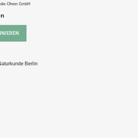
f die Ohren GmbH
en
aturkunde Berlin