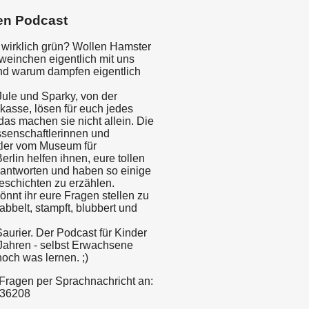
en Podcast
wirklich grün? Wollen Hamster
einchen eigentlich mit uns
nd warum dampfen eigentlich
Jule und Sparky, von der
kasse, lösen für euch jedes
das machen sie nicht allein. Die
senschaftlerinnen und
ler vom Museum für
rlin helfen ihnen, eure tollen
antworten und haben so einige
eschichten zu erzählen.
önnt ihr eure Fragen stellen zu
abbelt, stampft, blubbert und
aurier. Der Podcast für Kinder
 Jahren - selbst Erwachsene
och was lernen. ;)
 Fragen per Sprachnachricht an:
 36208