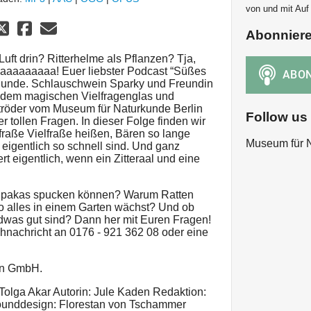
von und mit Au
Abonnier
uft drin? Ritterhelme als Pflanzen? Tja,
 daaaaaaaaa! Euer liebster Podcast “Süßes
 Runde. Schlauschwein Sparky und Freundin
 dem magischen Vielfragenglas und
tröder vom Museum für Naturkunde Berlin
Follow us
 tollen Fragen. In dieser Folge finden wir
fraße Vielfraße heißen, Bären so lange
Museum für N
eigentlich so schnell sind. Und ganz
 eigentlich, wenn ein Zitteraal und eine
 Alpakas spucken können? Warum Ratten
 so alles in einem Garten wächst? Und ob
ndwas gut sind? Dann her mit Euren Fragen!
hnachricht an 0176 - 921 362 08 oder eine
ren GmbH.
Tolga Akar Autorin: Jule Kaden Redaktion:
ounddesign: Florestan von Tschammer