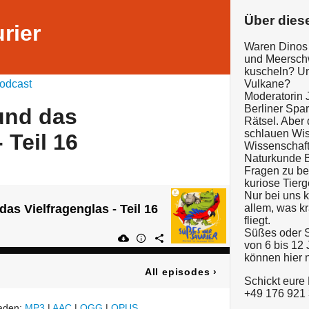
Über dies
rier
Waren Dinos 
und Meerschw
kuscheln? U
odcast
Vulkane?
Moderatorin 
Berliner Spar
und das
Rätsel. Aber 
schlauen Wis
 Teil 16
Wissenschaft
Naturkunde Be
Fragen zu be
kuriose Tierg
Nur bei uns k
as Vielfragenglas - Teil 16
allem, was kr
fliegt.
Süßes oder S
von 6 bis 12
können hier n
All episodes
›
Schickt eure
+49 176 921
laden:
MP3
|
AAC
|
OGG
|
OPUS