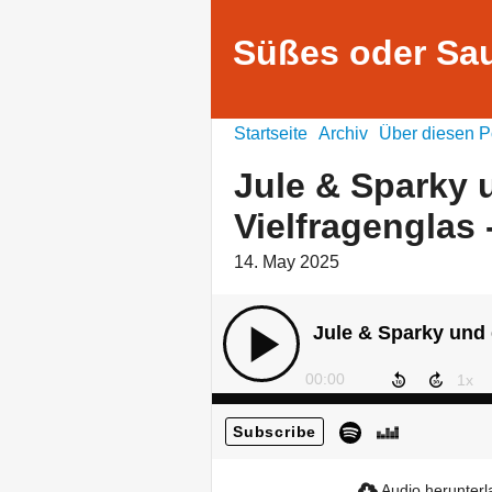
Süßes oder Sau
Startseite
Archiv
Über diesen P
Jule & Sparky 
Vielfragenglas -
14. May 2025
Jule & Sparky und d
00:00
Subscribe
Audio herunter