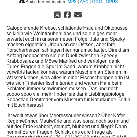
Audio herunterladen:
MP3
|
AAC
|
OGG
|
OPUS
Galoppierende Krebse, schlafende Haie und Oktopusse
so klein wie Weintrauben: das und so einiges mehr
erwartet euch in unserer neuen Folge. Jule und Sparky
machen eigentlich Urlaub an der Ostsee, aber ihre
Forscherherzen schlagen hier nur umso lauter. Direkt am
Anfang beobachten sie ein Duell zwischen Speedy
Krabbosalez und Möwe Manfred und verfolgen dank
Euren Fragen die Spur im Sand, warum Krabben nicht
vorwärts laufen können, warum Muscheln an Steinen im
Wasser kleben, was alles in einer Fischschuppen drin ist,
wie sich Tintentenfische tarnen und warum Haie beim
Schlafen immer schwimmen müssen. Das und noch
soooo sooo viel mehr finden sie dank Lieblingsbiologe
Sebastian Demtröder vom Museum für Naturkunde Berlin
mit Euch heraus!
Ihr wollt etwas über Meeressaurier wissen? Über Käfer,
Regenwürmer, Maulwürfe und was sonst noch so im und
auf der Erde krabbelt, stampft, blubbert und fliegt? Dann
her mit Euren Fragen! Schickt uns eure Frage als